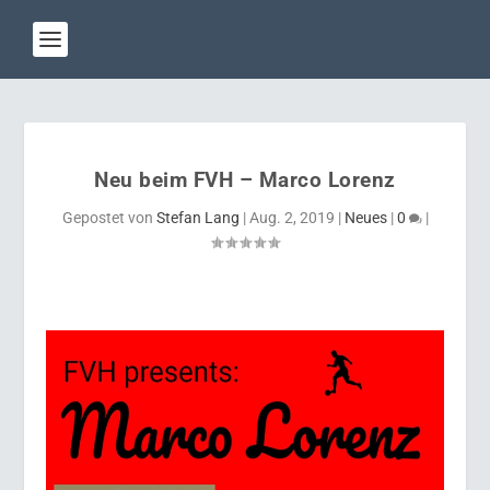
Neu beim FVH – Marco Lorenz
Gepostet von
Stefan Lang
|
Aug. 2, 2019
|
Neues
|
0
|