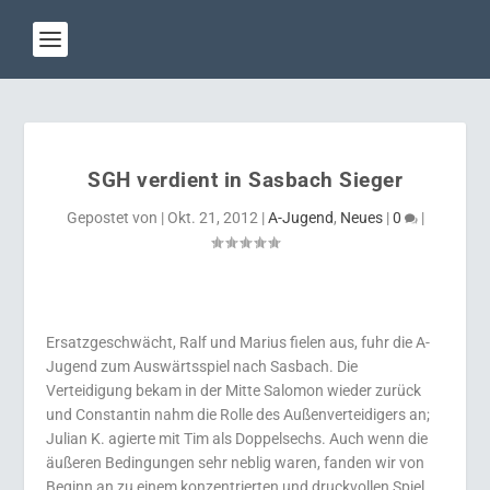
SGH verdient in Sasbach Sieger
Gepostet von
|
Okt. 21, 2012
|
A-Jugend
,
Neues
|
0
|
Ersatzgeschwächt, Ralf und Marius fielen aus, fuhr die A-
Jugend zum Auswärtsspiel nach Sasbach. Die
Verteidigung bekam in der Mitte Salomon wieder zurück
und Constantin nahm die Rolle des Außenverteidigers an;
Julian K. agierte mit Tim als Doppelsechs. Auch wenn die
äußeren Bedingungen sehr neblig waren, fanden wir von
Beginn an zu einem konzentrierten und druckvollen Spiel.