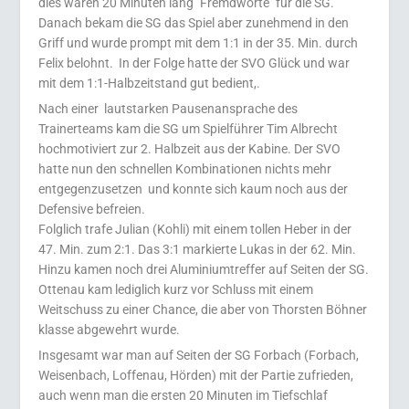
dies waren 20 Minuten lang "Fremdworte" für die SG.
Danach bekam die SG das Spiel aber zunehmend in den
Griff und wurde prompt mit dem 1:1 in der 35. Min. durch
Felix belohnt. In der Folge hatte der SVO Glück und war
mit dem 1:1-Halbzeitstand gut bedient,.
Nach einer lautstarken Pausenansprache des
Trainerteams kam die SG um Spielführer Tim Albrecht
hochmotiviert zur 2. Halbzeit aus der Kabine. Der SVO
hatte nun den schnellen Kombinationen nichts mehr
entgegenzusetzen und konnte sich kaum noch aus der
Defensive befreien.
Folglich trafe Julian (Kohli) mit einem tollen Heber in der
47. Min. zum 2:1. Das 3:1 markierte Lukas in der 62. Min.
Hinzu kamen noch drei Aluminiumtreffer auf Seiten der SG.
Ottenau kam lediglich kurz vor Schluss mit einem
Weitschuss zu einer Chance, die aber von Thorsten Böhner
klasse abgewehrt wurde.
Insgesamt war man auf Seiten der SG Forbach (Forbach,
Weisenbach, Loffenau, Hörden) mit der Partie zufrieden,
auch wenn man die ersten 20 Minuten im Tiefschlaf