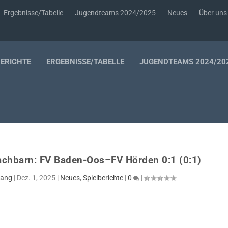
Ergebnisse/Tabelle
Jugendteams 2024/2025
Neues
Über uns
BERICHTE
ERGEBNISSE/TABELLE
JUGENDTEAMS 2024/20
achbarn: FV Baden-Oos–FV Hörden 0:1 (0:1)
Lang
|
Dez. 1, 2025
|
Neues
,
Spielberichte
|
0
|