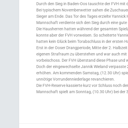
Durch den Sieg in Baden-Oos tauschte der FVH mit 
Bei typischem Novemberwetter sahen die Zuschauer 
Sieger am Ende. Das Tor des Tages erzielte Yannick
Mannschaft verdiente sich den Sieg durch eine gut
Die Hausherren hatten während der gesamten Spielze
konnte aber der FVH vorweisen. So scheiterte Yann
hatten kein Glück beim Torabschluss in der ersten Ha
Erst in der Ooser Drangperiode, Mitte der 2. Halbze
eigenen Strafraum zu überstehen und war auch mit 
vorbeischoss. Der FVH überstand diese Phase und w
Doch der eingewechselte Jannik Wieland verpasste 2
erhöhen. Am kommenden Samstag, (12.30 Uhr) spielt
unnötige Vorrundenniederlage revanchieren.
Die FVH-Reserve kassierte kurz vor Schluss noch den
Mannschaft spielt am Sonntag, (10.30 Uhr) bei der 