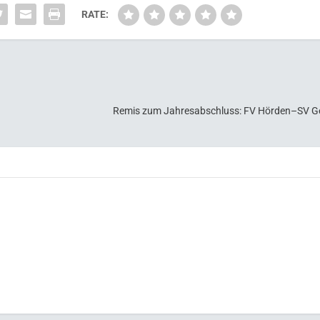
RATE:
Remis zum Jahresabschluss: FV Hörden–SV Ge