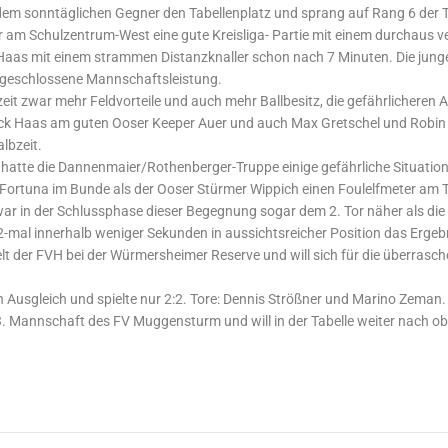
dem sonntäglichen Gegner den Tabellenplatz und sprang auf Rang 6 der T
am Schulzentrum-West eine gute Kreisliga- Partie mit einem durchaus v
 Haas mit einem strammen Distanzknaller schon nach 7 Minuten. Die jun
e geschlossene Mannschaftsleistung.
it zwar mehr Feldvorteile und auch mehr Ballbesitz, die gefährlicheren 
ick Haas am guten Ooser Keeper Auer und auch Max Gretschel und Robin
lbzeit.
it hatte die Dannenmaier/Rothenberger-Truppe einige gefährliche Situatio
Fortuna im Bunde als der Ooser Stürmer Wippich einen Foulelfmeter am 
ar in der Schlussphase dieser Begegnung sogar dem 2. Tor näher als die
-mal innerhalb weniger Sekunden in aussichtsreicher Position das Ergeb
 der FVH bei der Würmersheimer Reserve und will sich für die überrasc
 Ausgleich und spielte nur 2:2. Tore: Dennis Strößner und Marino Zeman.
3. Mannschaft des FV Muggensturm und will in der Tabelle weiter nach obe