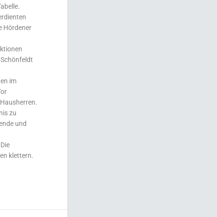
abelle.
erdienten
ge Hördener
Aktionen
 Schönfeldt
nen im
Tor
 Hausherren.
nis zu
hende und
 Die
n klettern.