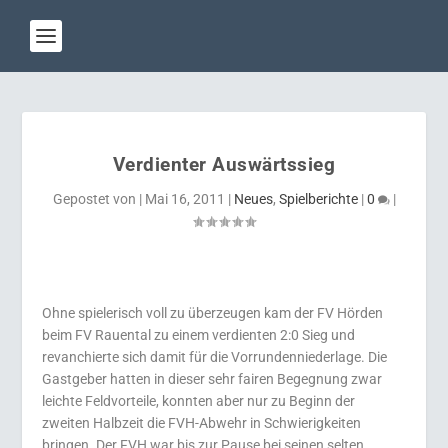
Verdienter Auswärtssieg
Gepostet von
|
Mai 16, 2011
|
Neues
,
Spielberichte
|
0
|
Ohne spielerisch voll zu überzeugen kam der FV Hörden
beim FV Rauental zu einem verdienten 2:0 Sieg und
revanchierte sich damit für die Vorrundenniederlage. Die
Gastgeber hatten in dieser sehr fairen Begegnung zwar
leichte Feldvorteile, konnten aber nur zu Beginn der
zweiten Halbzeit die FVH-Abwehr in Schwierigkeiten
bringen. Der FVH war bis zur Pause bei seinen selten