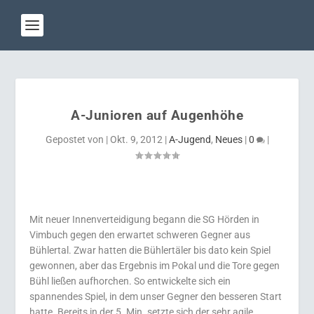
A-Junioren auf Augenhöhe
Gepostet von
|
Okt. 9, 2012
|
A-Jugend
,
Neues
|
0
|
Mit neuer Innenverteidigung begann die SG Hörden in
Vimbuch gegen den erwartet schweren Gegner aus
Bühlertal. Zwar hatten die Bühlertäler bis dato kein Spiel
gewonnen, aber das Ergebnis im Pokal und die Tore gegen
Bühl ließen aufhorchen. So entwickelte sich ein
spannendes Spiel, in dem unser Gegner den besseren Start
hatte. Bereits in der 5. Min. setzte sich der sehr agile