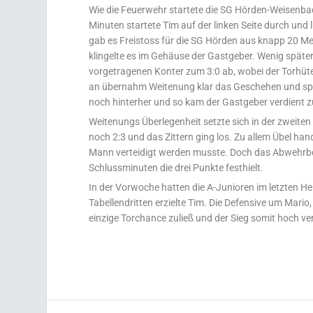
Wie die Feuerwehr startete die SG Hörden-Weisenbac
Minuten startete Tim auf der linken Seite durch und 
gab es Freistoss für die SG Hörden aus knapp 20 Me
klingelte es im Gehäuse der Gastgeber. Wenig späte
vorgetragenen Konter zum 3:0 ab, wobei der Torhüter
an übernahm Weitenung klar das Geschehen und spie
noch hinterher und so kam der Gastgeber verdient zu
Weitenungs Überlegenheit setzte sich in der zweiten
noch 2:3 und das Zittern ging los. Zu allem Übel han
Mann verteidigt werden musste. Doch das Abwehrboll
Schlussminuten die drei Punkte festhielt.
In der Vorwoche hatten die A-Junioren im letzten H
Tabellendritten erzielte Tim. Die Defensive um Mario,
einzige Torchance zuließ und der Sieg somit hoch ve