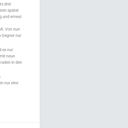
ts drei
uten später
eg und erneut
hlt. Von nun
m Gegner nur
d es nur
 mit neun
araden in den
n
en nur eine