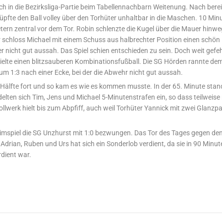
h in die Bezirksliga-Partie beim Tabellennachbarn Weitenung. Nach berei
lüpfte den Ball volley über den Torhüter unhaltbar in die Maschen. 10 Min
tern zentral vor dem Tor. Robin schlenzte die Kugel über die Mauer hinw
r schloss Michael mit einem Schuss aus halbrechter Position einen schön
 nicht gut aussah. Das Spiel schien entschieden zu sein. Doch weit gefe
lte einen blitzsauberen Kombinationsfußball. Die SG Hörden rannte de
m 1:3 nach einer Ecke, bei der die Abwehr nicht gut aussah.
 Hälfte fort und so kam es wie es kommen musste. In der 65. Minute stan
delten sich Tim, Jens und Michael 5-Minutenstrafen ein, so dass teilweise
werk hielt bis zum Abpfiff, auch weil Torhüter Yannick mit zwei Glanzp
eimspiel die SG Unzhurst mit 1:0 bezwungen. Das Tor des Tages gegen de
 Adrian, Ruben und Urs hat sich ein Sonderlob verdient, da sie in 90 Minut
rdient war.