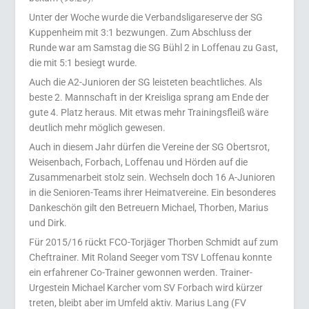
Unter der Woche wurde die Verbandsligareserve der SG
Kuppenheim mit 3:1 bezwungen. Zum Abschluss der
Runde war am Samstag die SG Bühl 2 in Loffenau zu Gast,
die mit 5:1 besiegt wurde.
Auch die A2-Junioren der SG leisteten beachtliches. Als
beste 2. Mannschaft in der Kreisliga sprang am Ende der
gute 4. Platz heraus. Mit etwas mehr Trainingsfleiß wäre
deutlich mehr möglich gewesen.
Auch in diesem Jahr dürfen die Vereine der SG Obertsrot,
Weisenbach, Forbach, Loffenau und Hörden auf die
Zusammenarbeit stolz sein. Wechseln doch 16 A-Junioren
in die Senioren-Teams ihrer Heimatvereine. Ein besonderes
Dankeschön gilt den Betreuern Michael, Thorben, Marius
und Dirk.
Für 2015/16 rückt FCO-Torjäger Thorben Schmidt auf zum
Cheftrainer. Mit Roland Seeger vom TSV Loffenau konnte
ein erfahrener Co-Trainer gewonnen werden. Trainer-
Urgestein Michael Karcher vom SV Forbach wird kürzer
treten, bleibt aber im Umfeld aktiv. Marius Lang (FV