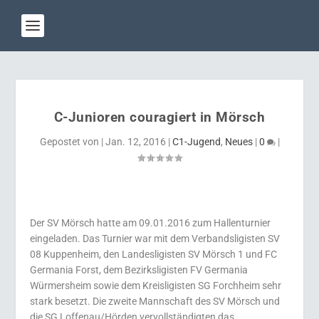
C-Junioren couragiert in Mörsch
Gepostet von
|
Jan. 12, 2016
|
C1-Jugend
,
Neues
|
0
|
Der SV Mörsch hatte am 09.01.2016 zum Hallenturnier
eingeladen. Das Turnier war mit dem Verbandsligisten SV
08 Kuppenheim, den Landesligisten SV Mörsch 1 und FC
Germania Forst, dem Bezirksligisten FV Germania
Würmersheim sowie dem Kreisligisten SG Forchheim sehr
stark besetzt. Die zweite Mannschaft des SV Mörsch und
die SG Loffenau/Hörden vervollständigten das