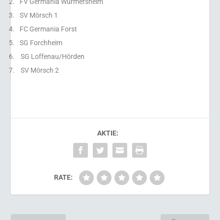
2.
FV Germania Würmersheim
3.
SV Mörsch 1
4.
FC Germania Forst
5.
SG Forchheim
6.
SG Loffenau/Hörden
7.
SV Mörsch 2
AKTIE:
RATE: