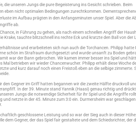
fe, die unseren Jungs die pure Begeisterung ins Gesicht schrieben. Beim
esen eben nicht optimalen Bedingungen zurechtkommen. Dementspreche
llverluste im Aufbau prägten in den Anfangsminuten unser Spiel. Aber die 
ngriffe ab.
hance, in Führung zu gehen, als nach einem schnellen Angriff der Haush
e Krake, tauchte blitzschnell ins rechte Eck und kratzte den Ball von der L
rhältnisse und erarbeiteten sich nun auch die Torchancen. Philipp hatte
 Arne schön im Strafraum durchgesetzt und wurde unsanft zu Boden gebra
 Damit war der Bann gebrochen. Wir kamen immer besser ins Spiel und hät
 Mal betrieben wir wieder Chancenwucher. Philipp erhält diese Woche de
setzte und kurz darauf noch einen Freistoß eben an die selbige zimmerte.
eide.
den Gegner im Griff hatten begannen wir die zweite Hälfte druckvoll und
ranpfiff. In der 39. Minute stand Yannik (Haasi) genau richtig und drückt
unseren Jungs die notwendige Sicherheit für ihr Spiel und die Angriffe rol
ig und netzte in der 45. Minute zum 3:0 ein. Durmersheim war geschlagen
r.
chaftlich geschlossene Leistung und so war der Sieg auch in dieser Höhe 
le dem Gegner, der das Spiel fair gestaltete und dem Schiedsrichter, der d