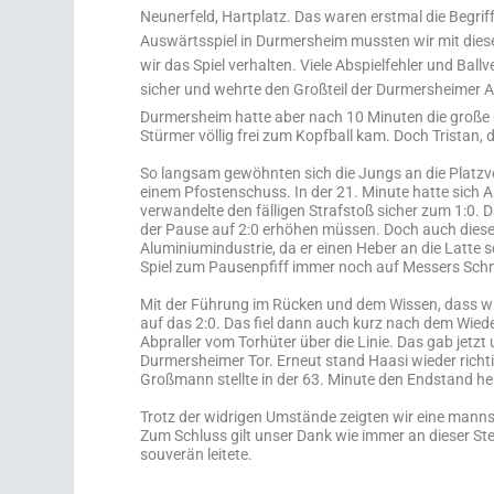
Neunerfeld, Hartplatz. Das waren erstmal die Begrif
Auswärtsspiel in Durmersheim mussten wir mit di
wir das Spiel verhalten. Viele Abspielfehler und Ba
sicher und wehrte den Großteil der Durmersheimer A
Durmersheim hatte aber nach 10 Minuten die große C
Stürmer völlig frei zum Kopfball kam. Doch Tristan, di
So langsam gewöhnten sich die Jungs an die Platzve
einem Pfostenschuss. In der 21. Minute hatte sich
verwandelte den fälligen Strafstoß sicher zum 1:0.
der Pause auf 2:0 erhöhen müssen. Doch auch dieses
Aluminiumindustrie, da er einen Heber an die Latte 
Spiel zum Pausenpfiff immer noch auf Messers Schn
Mit der Führung im Rücken und dem Wissen, dass wir 
auf das 2:0. Das fiel dann auch kurz nach dem Wiede
Abpraller vom Torhüter über die Linie. Das gab jetzt 
Durmersheimer Tor. Erneut stand Haasi wieder richt
Großmann stellte in der 63. Minute den Endstand he
Trotz der widrigen Umstände zeigten wir eine manns
Zum Schluss gilt unser
Dank wie immer an dieser Stel
souverän leitete.