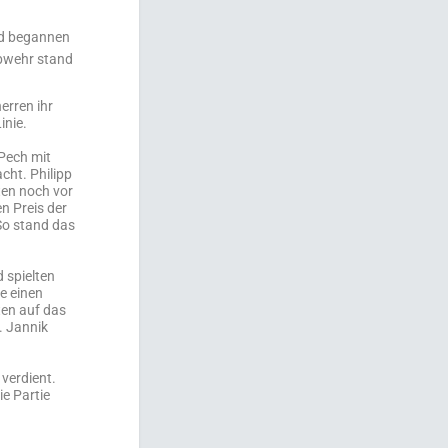
nd begannen
Abwehr stand
erren ihr
inie.
 Pech mit
cht. Philipp
ten noch vor
n Preis der
 So stand das
 spielten
e einen
lten auf das
. Jannik
verdient.
ie Partie