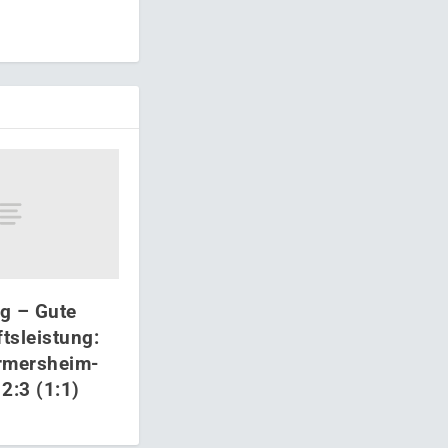
ag – Gute
tsleistung:
rmersheim-
2:3 (1:1)