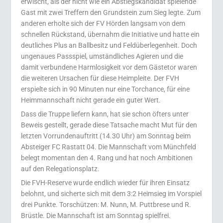
erwischt, als der nicht wie ein Abstiegskandidat spielende
Gast mit zwei Treffern den Grundstein zum Sieg legte. Zum
anderen erholte sich der FV Hörden langsam von dem
schnellen Rückstand, übernahm die Initiative und hatte ein
deutliches Plus an Ballbesitz und Feldüberlegenheit. Doch
ungenaues Passspiel, umständliches Agieren und die
damit verbundene Harmlosigkeit vor dem Gästetor waren
die weiteren Ursachen für diese Heimpleite. Der FVH
erspielte sich in 90 Minuten nur eine Torchance, für eine
Heimmannschaft nicht gerade ein guter Wert.
Dass die Truppe liefern kann, hat sie schon öfters unter
Beweis gestellt, gerade diese Tatsache macht Mut für den
letzten Vorrundenauftritt (14.30 Uhr) am Sonntag beim
Absteiger FC Rastatt 04. Die Mannschaft vom Münchfeld
belegt momentan den 4. Rang und hat noch Ambitionen
auf den Relegationsplatz.
Die FVH-Reserve wurde endlich wieder für ihren Einsatz
belohnt, und sicherte sich mit dem 3:2 Heimsieg im Vorspiel
drei Punkte. Torschützen: M. Nunn, M. Puttbrese und R.
Brüstle. Die Mannschaft ist am Sonntag spielfrei.