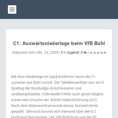
C1: Auswärtsniederlage beim VfB Bühl
Gepostet von
|
Okt. 24, 2009
|
C1-Jugend
|
0
|
Mit einer Niederlage im Gepäck kehrten heute die C1-
Junioren aus Bühl zurück. Der Tabellennachbar war am 5.
Spieltag der Bezirksliga entschlossener und
zweikampfstärker. Individuelle Fehler nach gutem Beginn
waren eine Ursache der Bühler Halbzeitführung (4:2).
Nach dem Seitenwechsel wurde etwas konzentrierter
gespielt. Dennoch konnte sich niemand über den 6:2
Endstand beschweren. Der VfB Bühl hatte wie die SG