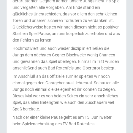
derart starken Gegnern kamen unsere Jungs nicht ins Spiel
und vergaßen alle Vorgaben. Am Ende stand ein
glückliches Unentschieden, das vor allem den sehr kleinen
Toren und unseren sicheren Torhütern zu verdanken ist.
Glücklicherweise hatten wir nach diesem nicht so positiven
Start ein Spiel Pause, um uns körperlich zu erholen und aus
den Fehlern zu lernen.
Hochmotiviert und auch wieder diszipliniert ließen die
Jungs dem nächsten Gegner Bischweier wenig Chancen
und gewannen das Spiel überlegen. Einmal im Tritt wurden
anschließend auch Bad Rotenfels und Obertsrot besiegt.
Im Anschluß an das offizielle Turnier spielten wir noch
einmal gegen den Gastgeber aus Lichtental. So hatten alle
Jungs noch einmal die Gelegenheit ihr Können zu zeigen.
Dieses Mal war es von beiden Seiten ein sehr ansehnliches
Spiel, das allen Beteiligten wie auch den Zuschauern viel
Spaß bereitete.
Nach der einer kleine Pause geht es am 15. Juni weiter
beim Spielenachmittag des FV Bad Rotenfels.