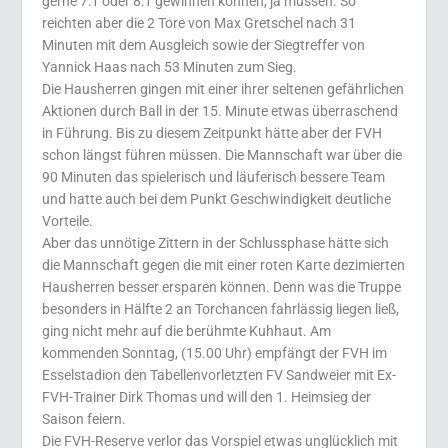
gerne 7:1 oder 8:1 gewinnen können, ja müssen. So
reichten aber die 2 Tore von Max Gretschel nach 31
Minuten mit dem Ausgleich sowie der Siegtreffer von
Yannick Haas nach 53 Minuten zum Sieg.
Die Hausherren gingen mit einer ihrer seltenen gefährlichen
Aktionen durch Ball in der 15. Minute etwas überraschend
in Führung. Bis zu diesem Zeitpunkt hätte aber der FVH
schon längst führen müssen. Die Mannschaft war über die
90 Minuten das spielerisch und läuferisch bessere Team
und hatte auch bei dem Punkt Geschwindigkeit deutliche
Vorteile.
Aber das unnötige Zittern in der Schlussphase hätte sich
die Mannschaft gegen die mit einer roten Karte dezimierten
Hausherren besser ersparen können. Denn was die Truppe
besonders in Hälfte 2 an Torchancen fahrlässig liegen ließ,
ging nicht mehr auf die berühmte Kuhhaut. Am
kommenden Sonntag, (15.00 Uhr) empfängt der FVH im
Esselstadion den Tabellenvorletzten FV Sandweier mit Ex-
FVH-Trainer Dirk Thomas und will den 1. Heimsieg der
Saison feiern.
Die FVH-Reserve verlor das Vorspiel etwas unglücklich mit