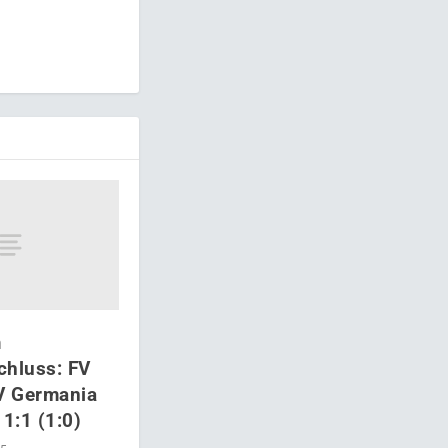
m
chluss: FV
 Germania
 1:1 (1:0)