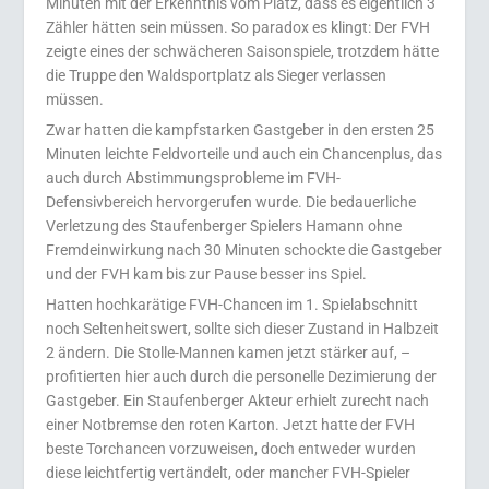
Minuten mit der Erkenntnis vom Platz, dass es eigentlich 3
Zähler hätten sein müssen. So paradox es klingt: Der FVH
zeigte eines der schwächeren Saisonspiele, trotzdem hätte
die Truppe den Waldsportplatz als Sieger verlassen
müssen.
Zwar hatten die kampfstarken Gastgeber in den ersten 25
Minuten leichte Feldvorteile und auch ein Chancenplus, das
auch durch Abstimmungsprobleme im FVH-
Defensivbereich hervorgerufen wurde. Die bedauerliche
Verletzung des Staufenberger Spielers Hamann ohne
Fremdeinwirkung nach 30 Minuten schockte die Gastgeber
und der FVH kam bis zur Pause besser ins Spiel.
Hatten hochkarätige FVH-Chancen im 1. Spielabschnitt
noch Seltenheitswert, sollte sich dieser Zustand in Halbzeit
2 ändern. Die Stolle-Mannen kamen jetzt stärker auf, –
profitierten hier auch durch die personelle Dezimierung der
Gastgeber. Ein Staufenberger Akteur erhielt zurecht nach
einer Notbremse den roten Karton. Jetzt hatte der FVH
beste Torchancen vorzuweisen, doch entweder wurden
diese leichtfertig vertändelt, oder mancher FVH-Spieler