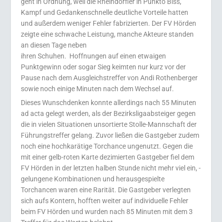
geht in Ordnung, weil die Rheindörfler in Punkto Biss,
Kampf und Gedankenschnelle deutliche Vorteile hatten
und außerdem weniger Fehler fabrizierten. Der FV Hörden
zeigte eine schwache Leistung, manche Akteure standen
an diesen Tage neben
ihren Schuhen. Hoffnungen auf einen etwaigen
Punktgewinn oder sogar Sieg keimten nur kurz vor der
Pause nach dem Ausgleichstreffer von Andi Rothenberger
sowie noch einige Minuten nach dem Wechsel auf.
Dieses Wunschdenken konnte allerdings nach 55 Minuten
ad acta gelegt werden, als der Bezirksligaabsteiger gegen
die in vielen Situationen unsortierte Stolle-Mannschaft der
Führungstreffer gelang. Zuvor ließen die Gastgeber zudem
noch eine hochkarätige Torchance ungenutzt. Gegen die
mit einer gelb-roten Karte dezimierten Gastgeber fiel dem
FV Hörden in der letzten halben Stunde nicht mehr viel ein, -
gelungene Kombinationen und herausgespielte
Torchancen waren eine Rarität. Die Gastgeber verlegten
sich aufs Kontern, hofften weiter auf individuelle Fehler
beim FV Hörden und wurden nach 85 Minuten mit dem 3