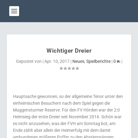
Wichtiger Dreier
Gepostet von
|
Apr. 10, 2017
|
Neues
,
Spielberichte
|
0
|
Hauptsache gewonnen, so der allgemeine Tenor unter den
einheimischen Besuchern nach dem Spiel gegen die
Muggensturmer Reserve. Für den FV Hörden war der 2:0
Heimsieg der erste Dreier seit November 2016. Schön war
es nicht anzusehen, was der FVH am Sonntag bot, am
Ende zählt aber allein der Heimerfolg mit dem damit
verbundenen größeren Puffer zu den Abstiegsrängen.