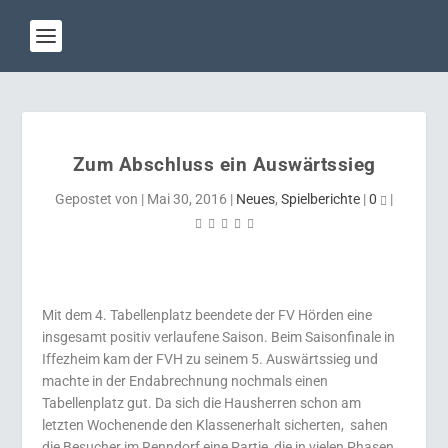
Zum Abschluss ein Auswärtssieg
Gepostet von
|
Mai 30, 2016
|
Neues
,
Spielberichte
|
0
|
Mit dem 4. Tabellenplatz beendete der FV Hörden eine
insgesamt positiv verlaufene Saison. Beim Saisonfinale in
Iffezheim kam der FVH zu seinem 5. Auswärtssieg und
machte in der Endabrechnung nochmals einen
Tabellenplatz gut. Da sich die Hausherren schon am
letzten Wochenende den Klassenerhalt sicherten,
sahen
die Besucher im Renndorf eine Partie, die in vielen Phasen