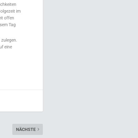
ichkeiten
Folgezeit im
it offen
iesem Tag
 zulegen.
uf eine
NÄCHSTE