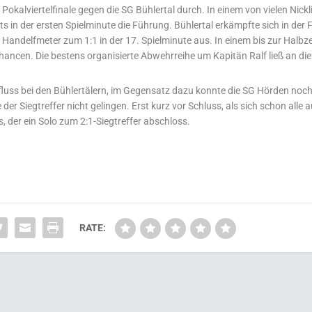
 Pokalviertelfinale gegen die SG Bühlertal durch. In einem von vielen Nickl
ts in der ersten Spielminute die Führung. Bühlertal erkämpfte sich in der 
 Handelfmeter zum 1:1 in der 17. Spielminute aus. In einem bis zur Halbze
Chancen. Die bestens organisierte Abwehrreihe um Kapitän Ralf ließ an d
luss bei den Bühlertälern, im Gegensatz dazu konnte die SG Hörden noch
r Siegtreffer nicht gelingen. Erst kurz vor Schluss, als sich schon alle a
, der ein Solo zum 2:1-Siegtreffer abschloss.
RATE: