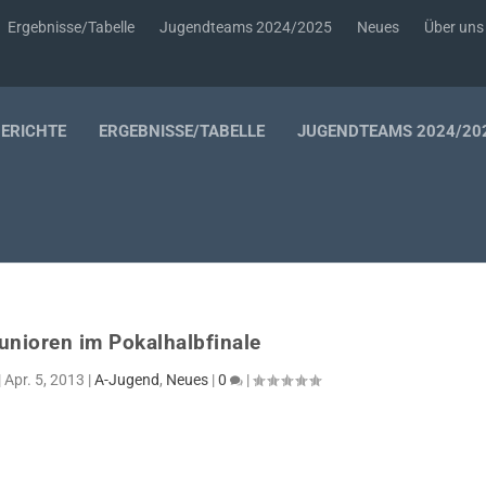
Ergebnisse/Tabelle
Jugendteams 2024/2025
Neues
Über uns
BERICHTE
ERGEBNISSE/TABELLE
JUGENDTEAMS 2024/20
unioren im Pokalhalbfinale
|
Apr. 5, 2013
|
A-Jugend
,
Neues
|
0
|