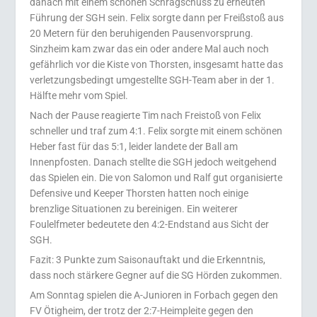
danach mit einem schönen Schrägschuss zu erneuten
Führung der SGH sein. Felix sorgte dann per Freißstoß aus
20 Metern für den beruhigenden Pausenvorsprung.
Sinzheim kam zwar das ein oder andere Mal auch noch
gefährlich vor die Kiste von Thorsten, insgesamt hatte das
verletzungsbedingt umgestellte SGH-Team aber in der 1.
Hälfte mehr vom Spiel.
Nach der Pause reagierte Tim nach Freistoß von Felix
schneller und traf zum 4:1. Felix sorgte mit einem schönen
Heber fast für das 5:1, leider landete der Ball am
Innenpfosten. Danach stellte die SGH jedoch weitgehend
das Spielen ein. Die von Salomon und Ralf gut organisierte
Defensive und Keeper Thorsten hatten noch einige
brenzlige Situationen zu bereinigen. Ein weiterer
Foulelfmeter bedeutete den 4:2-Endstand aus Sicht der
SGH.
Fazit: 3 Punkte zum Saisonauftakt und die Erkenntnis,
dass noch stärkere Gegner auf die SG Hörden zukommen.
Am Sonntag spielen die A-Junioren in Forbach gegen den
FV Ötigheim, der trotz der 2:7-Heimpleite gegen den