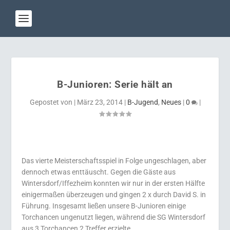
B-Junioren: Serie hält an
Gepostet von
|
März 23, 2014
|
B-Jugend
,
Neues
|
0
|
Das vierte Meisterschaftsspiel in Folge ungeschlagen, aber
dennoch etwas enttäuscht. Gegen die Gäste aus
Wintersdorf/Iffezheim konnten wir nur in der ersten Hälfte
einigermaßen überzeugen und gingen 2 x durch David S. in
Führung. Insgesamt ließen unsere B-Junioren einige
Torchancen ungenutzt liegen, während die SG Wintersdorf
aus 3 Torchancen 2 Treffer erzielte.