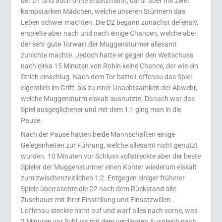
der D1 und auch ohne Ersatzmann, dafür aber mit zwei
kampstarken Mädchen, welche unseren Stürmern das
Leben schwer machten. Die D2 begann zunächst defensiv,
erspielte aber nach und nach einige Chancen, welche aber
der sehr gute Torwart der Muggensturmer allesamt
zunichte machte. Jedoch hatte er gegen den Weitschuss
nach cirka 15 Minuten von Robin keine Chance, der wie ein
Strich einschlug. Nach dem Tor hatte Loffenau das Spiel
eigentlich im Griff, bis zu einer Unachtsamkeit der Abwehr,
welche Muggensturm eiskalt ausnutzte. Danach war das
Spiel ausgeglichener und mit dem 1:1 ging man in die
Pause.
Nach der Pause hatten beide Mannschaften einige
Gelegenheiten zur Führung, welche allesamt nicht genutzt
wurden. 10 Minuten vor Schluss vollstreckte aber der beste
Spieler der Muggensturmer einen Konter wiederum eiskalt
zum zwischenzeitlichen 1:2. Entgegen einiger früherer
Spiele überraschte die D2 nach dem Rückstand alle
Zuschauer mit ihrer Einstellung und Einsatzwillen.
Loffenau steckte nicht auf und warf alles nach vorne, was
2 Minuten vor Schluss mit dem verdienten Ausgleich nach