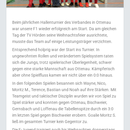
Beim jährlichen Hallenturnier des Verbandes in Ottenau
war unsere F1 wieder erfolgreich am Start. Da am gleichen
Tag der TV Hörden seine Weihnachtsfeier ausrichtete,
musste das Team auf einige Leistungsträger verzichten.
Entsprechend holprig war der Start ins Turnier. In
ungewohnten Rollen und verändertem Spielsystem taten
sich die Jungs, trotz spielerischer Überlegenheit, schwer
gegen eine starke Mannschaft aus Ottenau. Kämpferisch
aber ohne Spielfluss kamen wir nicht über ein 0:0 hinaus.
In den folgenden Spielen besannen sich Wayne, Nico,
Moritz M., Terence, Bastian und Noah auf ihre Stärken. Mit
Teamgeist und taktischer Disziplin wurden wir von Spiel zu
Spiel stärker und konnten gegen Ottenau, Bischweier,
Gernsbach und Loffenau die Tabellenspitze durch ein 3:0
im letzten Spiel gegen Bischweier erobern. Goalie Moritz S.
ließ im gesamten Turnier kein Gegentor zu.
Die F-Jugend trainiert noch bis Weihnachten donnerstags