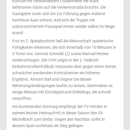
Küntzel mit verwandeltem Foulelfmeter die stark
defensiven Gäste auf die Verliererstraße brachte. Die
Gastgeber taten sich bis zur Führung gegen äußerst
harmlose Auer schwer, weil sich die Truppe mit
unkonzentriertem Passspiel immer wieder selbst im Wege
stand.
Erst im 2. Spielabschnitt ließ die Mannschaft spielerische
Fähigkeiten erkennen, die sich innerhalb von 10 Minuten in
3 Toren von Jannick Schmidt (2) sowie Manuel Hecker
niederschlugen. Der FVH zeigte in der 2. Halbzeit
Einbahnstraßenfußball, verpasste aber gegen einen immer
schwächer werdenden Kontrahenten ein höheres
Ergebnis. Anstatt Ball und Gegner bei diesen
Witterungsbedingungen laufen zu lassen, übertrieben es
einige Akteure mit Einzelspiel und Dribblings, die schnell
verpufften.
Am kommenden Sonntag empfängt der FV Hörden in
seinem letzten Heimauftritt in dieser Saison den SV
Michelbach zum Derby. Gegen den Nachbar sollte in
diesem Spiel nochmals ein Sieg gelingen.