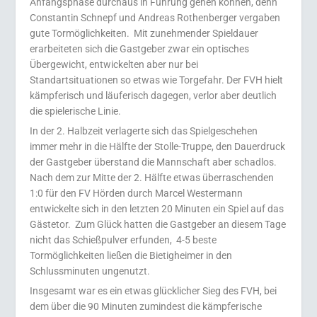
Anfangsphase durchaus in Führung gehen können, denn
Constantin Schnepf und Andreas Rothenberger vergaben
gute Tormöglichkeiten.
Mit zunehmender Spieldauer
erarbeiteten sich die Gastgeber zwar ein optisches
Übergewicht, entwickelten aber nur bei
Standartsituationen so etwas wie Torgefahr. Der FVH hielt
kämpferisch und läuferisch dagegen, verlor aber deutlich
die spielerische Linie.
In der 2. Halbzeit verlagerte sich das Spielgeschehen
immer mehr in die Hälfte der Stolle-Truppe, den Dauerdruck
der Gastgeber überstand die Mannschaft aber schadlos.
Nach dem zur Mitte der 2. Hälfte etwas überraschenden
1:0 für den FV Hörden durch Marcel Westermann
entwickelte sich in den letzten 20 Minuten ein Spiel auf das
Gästetor.
Zum Glück hatten die Gastgeber an diesem Tage
nicht das Schießpulver erfunden,
4-5 beste
Tormöglichkeiten ließen die Bietigheimer in den
Schlussminuten ungenutzt.
Insgesamt war es ein etwas glücklicher Sieg des FVH, bei
dem über die 90 Minuten zumindest die kämpferische