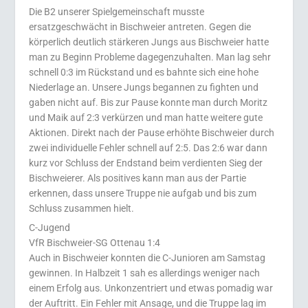
Die B2 unserer Spielgemeinschaft musste
ersatzgeschwächt in Bischweier antreten. Gegen die
körperlich deutlich stärkeren Jungs aus Bischweier hatte
man zu Beginn Probleme dagegenzuhalten. Man lag sehr
schnell 0:3 im Rückstand und es bahnte sich eine hohe
Niederlage an. Unsere Jungs begannen zu fighten und
gaben nicht auf. Bis zur Pause konnte man durch Moritz
und Maik auf 2:3 verkürzen und man hatte weitere gute
Aktionen. Direkt nach der Pause erhöhte Bischweier durch
zwei individuelle Fehler schnell auf 2:5. Das 2:6 war dann
kurz vor Schluss der Endstand beim verdienten Sieg der
Bischweierer. Als positives kann man aus der Partie
erkennen, dass unsere Truppe nie aufgab und bis zum
Schluss zusammen hielt.
C-Jugend
VfR Bischweier-SG Ottenau 1:4
Auch in Bischweier konnten die C-Junioren am Samstag
gewinnen. In Halbzeit 1 sah es allerdings weniger nach
einem Erfolg aus. Unkonzentriert und etwas pomadig war
der Auftritt. Ein Fehler mit Ansage, und die Truppe lag im