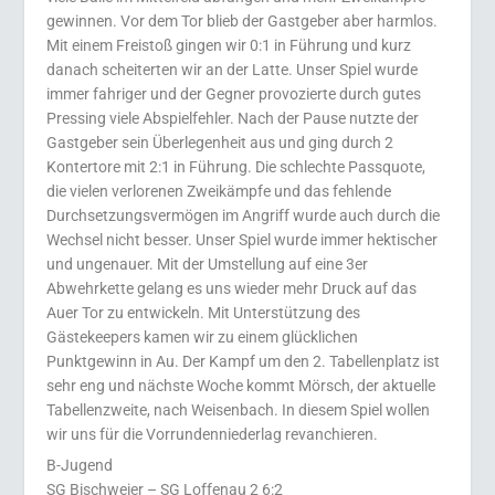
gewinnen. Vor dem Tor blieb der Gastgeber aber harmlos.
Mit einem Freistoß gingen wir 0:1 in Führung und kurz
danach scheiterten wir an der Latte. Unser Spiel wurde
immer fahriger und der Gegner provozierte durch gutes
Pressing viele Abspielfehler. Nach der Pause nutzte der
Gastgeber sein Überlegenheit aus und ging durch 2
Kontertore mit 2:1 in Führung. Die schlechte Passquote,
die vielen verlorenen Zweikämpfe und das fehlende
Durchsetzungsvermögen im Angriff wurde auch durch die
Wechsel nicht besser. Unser Spiel wurde immer hektischer
und ungenauer. Mit der Umstellung auf eine 3er
Abwehrkette gelang es uns wieder mehr Druck auf das
Auer Tor zu entwickeln. Mit Unterstützung des
Gästekeepers kamen wir zu einem glücklichen
Punktgewinn in Au. Der Kampf um den 2. Tabellenplatz ist
sehr eng und nächste Woche kommt Mörsch, der aktuelle
Tabellenzweite, nach Weisenbach. In diesem Spiel wollen
wir uns für die Vorrundenniederlag revanchieren.
B-Jugend
SG Bischweier – SG Loffenau 2 6:2