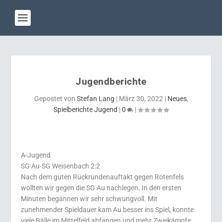
Jugendberichte
Gepostet von
Stefan Lang
|
März 30, 2022
|
Neues
,
Spielberichte Jugend
|
0
|
A-Jugend
SG Au-SG Weisenbach 2:2
Nach dem guten Rückrundenauftakt gegen Rotenfels
wollten wir gegen die SG Au nachlegen. In den ersten
Minuten begannen wir sehr schwungvoll. Mit
zunehmender Spieldauer kam Au besser ins Spiel, konnte
viele Bälle im Mittelfeld abfangen und mehr Zweikämpfe