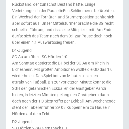
Rückstand, der zunächst Bestand hatte. Einige
Verletzungen in der Pause ließen Schlimmeres befürchten.
Ein Wechsel der Torhüter- und Stürmerposition zahlte sich
aber sofort aus. Unser Mittelstürmer brachte die SG recht
schnell in Führung und riss seine Mitspieler mit. Am Ende
durfte sich das Team nach dem 0:1 zur Pause doch noch
über einen 4:1 Auswärtssieg freuen.
D1-Jugend
SG Au am Rhein-SG Hörden 1:0
Am Sonntag gastierte die D1 bei der SG Au am Rhein in
Elchesheim. Mit großen Ambitionen wollte die GD das 1:0
wiederholen. Das Spiel bot von Minute eins einen
attraktiven Fußball. Bis zur vorletzten Minute konnte die
SGH den gefährlichen Eckbällen der Gastgeber Paroli
bieten, in letzten Minuten gelang den Gastgebern dann
doch noch der 1:0 Siegtreffer per Eckball. Am Wochenende
steht der Tabellenführer SV 08 Kuppenheim zu Hause in
Hörden auf dem Feld.
D2-Jugend
SG Hörden 2-SG Gernsbach 0:1