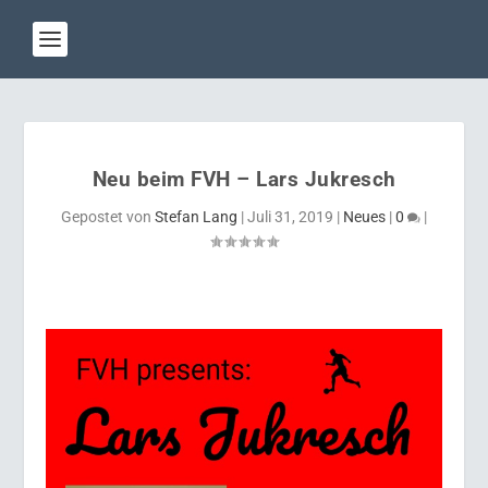
Neu beim FVH – Lars Jukresch
Gepostet von
Stefan Lang
|
Juli 31, 2019
|
Neues
|
0
|