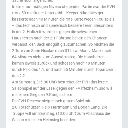
Sache noch ärgerlicher.
In einer auf mäßigen Niveau stehenden Partie war der FVH
trotz 50-minütiger Unterzahl – Keeper Nikos Mezger
kassierte nach 40 Minuten die rote Karte wegen Foulspiels
– das technisch und spielerisch bessere Team. Besonders
in der 2. Halbzeit wurde es gegen die schwachen
Hausherren nach der 2:1 Führung bei einigen Chancen
verpasst, den Sack endgültig zuzumachen. So reichten die
2 Tore von Sorin Nicolae nach 31 bzw. Moritz Mack nach
64 Minuten nicht zum Auswärtssieg. Die Hausherren
kamen jeweils zurück und schossen nach 48 Minuten
durch Pillo das 1:1, und nach 95 Minuten durch Toparcian
das 2:2.
Am Samstag, (15.00 Uhr) bestreitet der FVH das letzte
Saisonspiel auf der Essel gegen den FV Iffezheim und will
mit einem Sieg den 9.Rang sichern.
Die FVH-Reserve siegte nach gutem Spiel mit
2:0.Torschützen: Felix Hartmann und Dorian Lang. Die
Truppe will am Samstag, (13.00 Uhr) zum Abschluss die
Saison mit einem Heimsieg beenden.