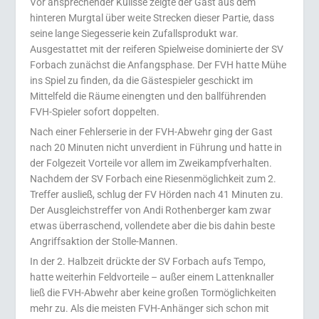
Vor ansprechender Kulisse zeigte der Gast aus dem
hinteren Murgtal über weite Strecken dieser Partie, dass
seine lange Siegesserie kein Zufallsprodukt war.
Ausgestattet mit der reiferen Spielweise dominierte der SV
Forbach zunächst die Anfangsphase. Der FVH hatte Mühe
ins Spiel zu finden, da die Gästespieler geschickt im
Mittelfeld die Räume einengten und den ballführenden
FVH-Spieler sofort doppelten.
Nach einer Fehlerserie in der FVH-Abwehr ging der Gast
nach 20 Minuten nicht unverdient in Führung und hatte in
der Folgezeit Vorteile vor allem im Zweikampfverhalten.
Nachdem der SV Forbach eine Riesenmöglichkeit zum 2.
Treffer ausließ, schlug der FV Hörden nach 41 Minuten zu.
Der Ausgleichstreffer von Andi Rothenberger kam zwar
etwas überraschend, vollendete aber die bis dahin beste
Angriffsaktion der Stolle-Mannen.
In der 2. Halbzeit drückte der SV Forbach aufs Tempo,
hatte weiterhin Feldvorteile – außer einem Lattenknaller
ließ die FVH-Abwehr aber keine großen Tormöglichkeiten
mehr zu. Als die meisten FVH-Anhänger sich schon mit