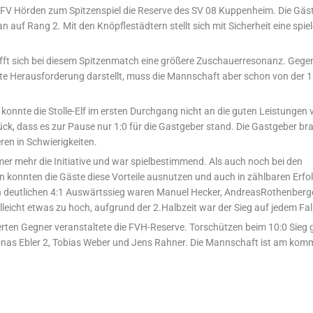
V Hörden zum Spitzenspiel die Reserve des SV 08 Kuppenheim. Die Gäs
 auf Rang 2. Mit den Knöpflestädtern stellt sich mit Sicherheit eine spiel
hofft sich bei diesem Spitzenmatch eine größere Zuschauerresonanz. Gege
chte Herausforderung darstellt, muss die Mannschaft aber schon von der 
konnte die Stolle-Elf im ersten Durchgang nicht an die guten Leistungen
ck, dass es zur Pause nur 1:0 für die Gastgeber stand. Die Gastgeber br
ren in Schwierigkeiten.
er mehr die Initiative und war spielbestimmend. Als auch noch bei den
 konnten die Gäste diese Vorteile ausnutzen und auch in zählbaren Erfo
h deutlichen 4:1 Auswärtssieg waren Manuel Hecker, AndreasRothenberge
eicht etwas zu hoch, aufgrund der 2.Halbzeit war der Sieg auf jedem Fall
rten Gegner veranstaltete die FVH-Reserve. Torschützen beim 10:0 Sieg
Jonas Ebler 2, Tobias Weber und Jens Rahner. Die Mannschaft ist am ko