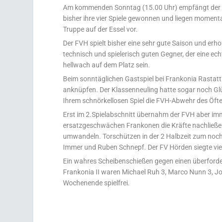
Am kommenden Sonntag (15.00 Uhr) empfängt der F
bisher ihre vier Spiele gewonnen und liegen momentan
Truppe auf der Essel vor.
Der FVH spielt bisher eine sehr gute Saison und er
technisch und spielerisch guten Gegner, der eine e
hellwach auf dem Platz sein.
Beim sonntäglichen Gastspiel bei Frankonia Rastatt 
anknüpfen. Der Klassenneuling hatte sogar noch Glü
Ihrem schnörkellosen Spiel die FVH-Abwehr des Öfte
Erst im 2.Spielabschnitt übernahm der FVH aber imm
ersatzgeschwächen Frankonen die Kräfte nachließen
umwandeln. Torschützen in der 2 Halbzeit zum noc
Immer und Ruben Schnepf. Der FV Hörden siegte viell
Ein wahres Scheibenschießen gegen einen überforde
Frankonia II waren Michael Ruh 3, Marco Nunn 3, 
Wochenende spielfrei.