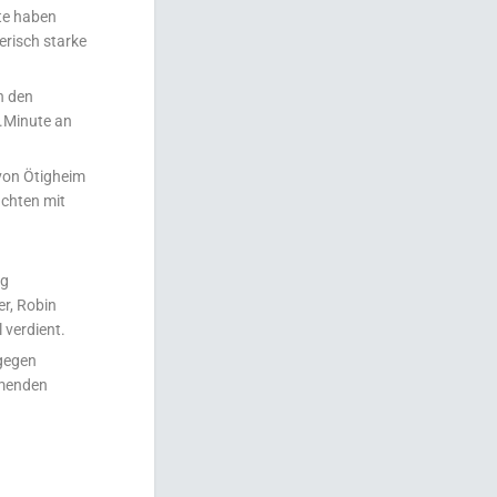
te haben
erisch starke
n den
1.Minute an
 von Ötigheim
achten mit
lg
r, Robin
 verdient.
 gegen
mmenden