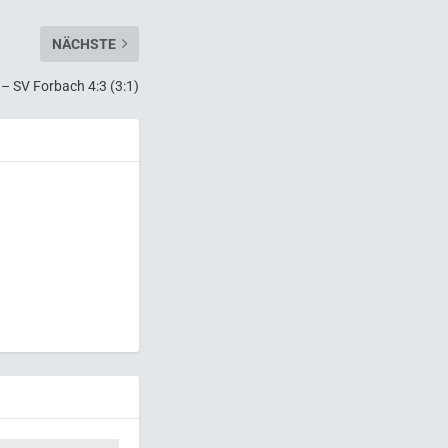
NÄCHSTE
– SV Forbach 4:3 (3:1)