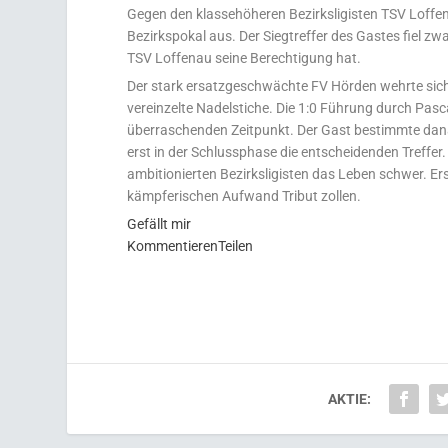
Gegen den klassehöheren Bezirksligisten TSV Loffe
Bezirkspokal aus. Der Siegtreffer des Gastes fiel zw
TSV Loffenau seine Berechtigung hat.
Der stark ersatzgeschwächte FV Hörden wehrte sich 
vereinzel
te Nadelstiche. Die 1:0 Führung durch Pasca
überraschenden Zeitpunkt. Der Gast bestimmte danac
erst in der Schlussphase die entscheidenden Treffer
ambitionierten Bezirksligisten das Leben schwer. Er
kämpferischen Aufwand Tribut zollen.
Gefällt mir
Kommentieren
Teilen
AKTIE: