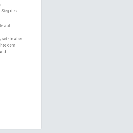
m
r Sieg des
te auf
m
 setzte aber
achte dem
 und