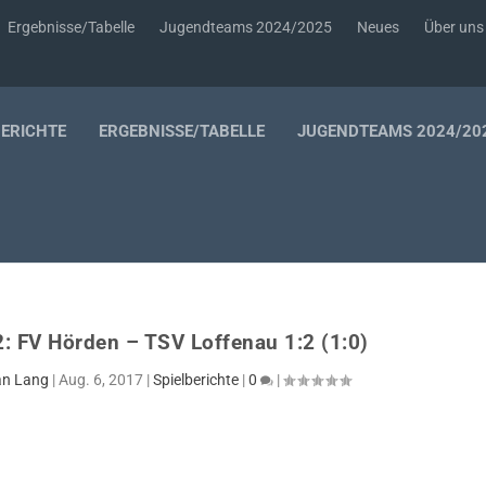
Ergebnisse/Tabelle
Jugendteams 2024/2025
Neues
Über uns
BERICHTE
ERGEBNISSE/TABELLE
JUGENDTEAMS 2024/20
: FV Hörden – TSV Loffenau 1:2 (1:0)
an Lang
|
Aug. 6, 2017
|
Spielberichte
|
0
|