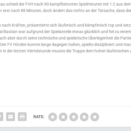
nau schied der FVH nach 90 kampfbetonten Spielminuten mit 1:2 aus de
ar erst nach 88 Minuten, doch ändert das nichts an der Tatsache, dass de
nach Kräften, präsentierte sich läuferisch und kämpferisch top und setz
l Bastian war aufgrund der Spielanteile etwas glücklich und fiel zu eine
h aber durch seine technische und spielerische Überlegenheit die Partie,
. Der FV Hörden konnte lange dagegen halten, spielte diszipliniert und m
st in der letzten Viertelstunde musste die Truppe dem hohen läuferischen
RATE: