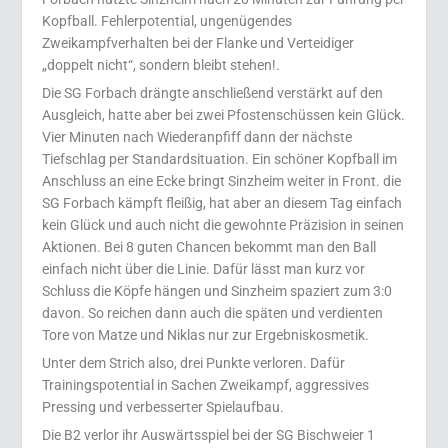
Kopfball. Fehlerpotential, ungenügendes
Zweikampfverhalten bei der Flanke und Verteidiger
„doppelt nicht“, sondern bleibt stehen!.
Die SG Forbach drängte anschließend verstärkt auf den
Ausgleich, hatte aber bei zwei Pfostenschüssen kein Glück.
Vier Minuten nach Wiederanpfiff dann der nächste
Tiefschlag per Standardsituation. Ein schöner Kopfball im
Anschluss an eine Ecke bringt Sinzheim weiter in Front. die
SG Forbach kämpft fleißig, hat aber an diesem Tag einfach
kein Glück und auch nicht die gewohnte Präzision in seinen
Aktionen. Bei 8 guten Chancen bekommt man den Ball
einfach nicht über die Linie. Dafür lässt man kurz vor
Schluss die Köpfe hängen und Sinzheim spaziert zum 3:0
davon. So reichen dann auch die späten und verdienten
Tore von Matze und Niklas nur zur Ergebniskosmetik.
Unter dem Strich also, drei Punkte verloren. Dafür
Trainingspotential in Sachen Zweikampf, aggressives
Pressing und verbesserter Spielaufbau.
Die B2 verlor ihr Auswärtsspiel bei der SG Bischweier 1