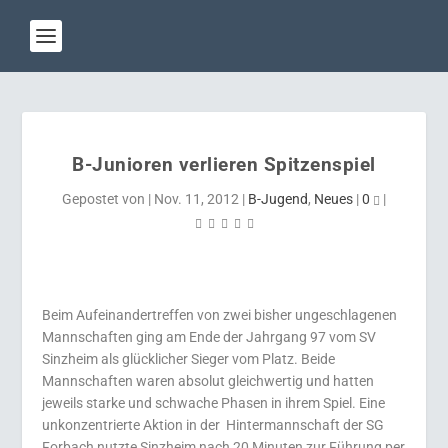
B-Junioren verlieren Spitzenspiel
Gepostet von
|
Nov. 11, 2012
|
B-Jugend
,
Neues
|
0
|
Beim Aufeinandertreffen von zwei bisher ungeschlagenen
Mannschaften ging am Ende der Jahrgang 97 vom SV
Sinzheim als glücklicher Sieger vom Platz. Beide
Mannschaften waren absolut gleichwertig und hatten
jeweils starke und schwache Phasen in ihrem Spiel. Eine
unkonzentrierte Aktion in der Hintermannschaft der SG
Forbach nutzte Sinzheim nach 20 Minuten zur Führung per