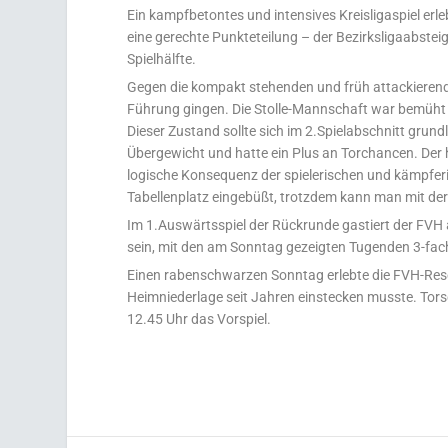
Ein kampfbetontes und intensives Kreisligaspiel er
eine gerechte Punkteteilung – der Bezirksligaabsteig
Spielhälfte.
Gegen die kompakt stehenden und früh attackierenden
Führung gingen. Die Stolle-Mannschaft war bemüht u
Dieser Zustand sollte sich im 2.Spielabschnitt grund
Übergewicht und hatte ein Plus an Torchancen. Der 
logische Konsequenz der spielerischen und kämpferi
Tabellenplatz eingebüßt, trotzdem kann man mit der
Im 1.Auswärtsspiel der Rückrunde gastiert der FVH 
sein, mit den am Sonntag gezeigten Tugenden 3-fac
Einen rabenschwarzen Sonntag erlebte die FVH-Rese
Heimniederlage seit Jahren einstecken musste. Tor
12.45 Uhr das Vorspiel.