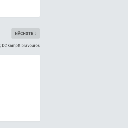
NÄCHSTE
, D2 kämpft bravourös