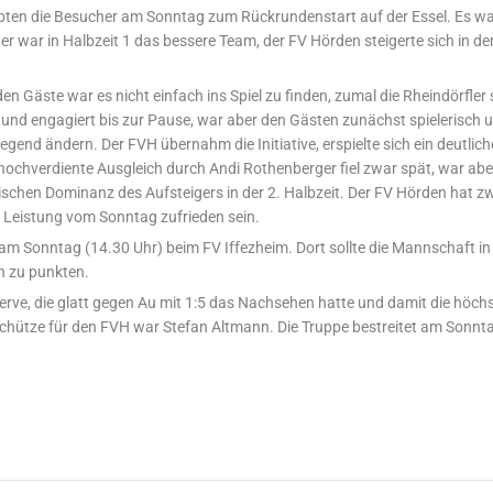
lebten die Besucher am Sonntag zum Rückrundenstart auf der Essel. Es 
er war in Halbzeit 1 das bessere Team, der FV Hörden steigerte sich in der
 Gäste war es nicht einfach ins Spiel zu finden, zumal die Rheindörfler 
nd engagiert bis zur Pause, war aber den Gästen zunächst spielerisch u
legend ändern. Der FVH übernahm die Initiative, erspielte sich ein deutlic
hochverdiente Ausgleich durch Andi Rothenberger fiel zwar spät, war abe
schen Dominanz des Aufsteigers in der 2. Halbzeit. Der FV Hörden hat z
 Leistung vom Sonntag zufrieden sein.
am Sonntag (14.30 Uhr) beim FV Iffezheim. Dort sollte die Mannschaft in
h zu punkten.
rve, die glatt gegen Au mit 1:5 das Nachsehen hatte und damit die höch
schütze für den FVH war Stefan Altmann. Die Truppe bestreitet am Sonnt