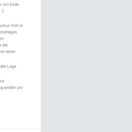
war am Ende
 2.
schon früh in
nterlegen.
hes
r die
war einen
 der Lage
ste
ag wieder um