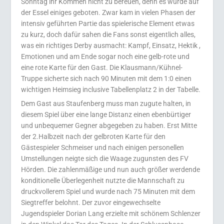
Sonntag ihr Kommen nicht zu bereuen, denn es wurde auf
der Essel einiges geboten. Zwar kam in vielen Phasen der
intensiv geführten Partie das spielerische Eleme
nt etwas
zu kurz, doch dafür sahen die Fans sonst eigentlich alles,
was ein richtiges Derby ausmacht: Kampf, Einsatz, Hektik ,
Emotionen und am Ende sogar noch eine gelb-rote und
eine rote Karte für den Gast. Die Klausmann/Kühnel-
Truppe sicherte sich nach 90 Minuten mit dem 1:0 einen
wichtigen Heimsieg inclusive Tabellenplatz 2 in der Tabelle.
Dem Gast aus Staufenberg muss man zugute halten, in
diesem Spiel über eine lange Distanz einen ebenbürtiger
und unbequemer Gegner abgegeben zu haben. Erst Mitte
der 2.Halbzeit nach der gelbroten Karte für den
Gästespieler Schmeiser und nach einigen personellen
Umstellungen neigte sich die Waage zugunsten des FV
Hörden. Die zahlenmäßige und nun auch größer werdende
konditionelle Überlegenheit nutzte die Mannschaft zu
druckvollerem Spiel und wurde nach 75 Minuten mit dem
Siegtreffer belohnt. Der zuvor eingewechselte
Jugendspieler Dorian Lang erzielte mit schönem Schlenzer