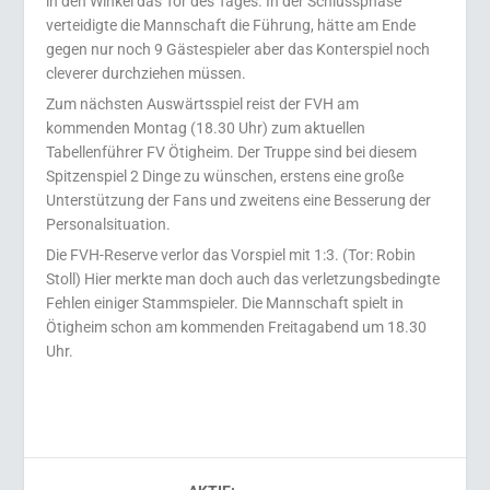
in den Winkel das Tor des Tages. In der Schlussphase
verteidigte die Mannschaft die Führung, hätte am Ende
gegen nur noch 9 Gästespieler aber das Konterspiel noch
cleverer durchziehen müssen.
Zum nächsten Auswärtsspiel reist der FVH am
kommenden Montag (18.30 Uhr) zum aktuellen
Tabellenführer FV Ötigheim. Der Truppe sind bei diesem
Spitzenspiel 2 Dinge zu wünschen, erstens eine große
Unterstützung der Fans und zweitens eine Besserung der
Personalsituation.
Die FVH-Reserve verlor das Vorspiel mit 1:3. (Tor: Robin
Stoll) Hier merkte man doch auch das verletzungsbedingte
Fehlen einiger Stammspieler. Die Mannschaft spielt in
Ötigheim schon am kommenden Freitagabend um 18.30
Uhr.