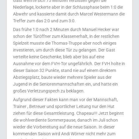
Gast wehrte sich 75 Minuten verbissen gegen die
Niederlage, lockerte aber in der Schlussphase beim 1:0 die
Abwehr und kassierte damit durch Marcel Westermann d
ie
Treffer zum das 2:0 und zum 3:0.
Das frühe 1:0 nach 2 Minuten durch Manuel Hecker war
schon der Türöffner zum Klassenerhalt, in der restlichen
Spielzeit musste die Thomas-Truppe aber noch einiges
investieren, um durch diese Tür zu gelangen. Der Gast
verteilte keine Geschenke, blieb aber bis auf eine
Ausnahme vor dem FVH-Tor ungefährlich. Der FVH holte in
dieser Saison 32 Punkte, stand nie auf einem direktem
Abstiegsplatz, baute wieder mehrere Spieler aus der
Jugend in die Seniorenmannschaften ein, und hatte ein
großes Verletzungspech zu beklagen.
Aufgrund dieser Fakten kann man vor der Mannschaft,
Trainer , Betreuer und sportlicher Leitung nur den Hut
ziehen für diese Gesamtleistung. Chapeau!!! Jetzt beginnt
die wohlverdiente Sommerpause, danach im Juli schon
wieder die Vorbereitung auf die neue Saison. In dieser
kommenden Saison wird Andi Wörner nicht mehr zum