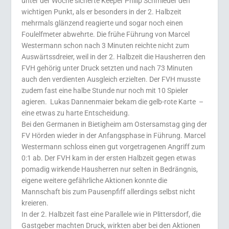
unter der Woche sicherte Keeper Philip Schmieder den
wichtigen Punkt, als er besonders in der 2. Halbzeit
mehrmals glänzend reagierte und sogar noch einen
Foulelfmeter abwehrte. Die frühe Führung von Marcel
Westermann schon nach 3 Minuten reichte nicht zum
Auswärtssdreier, weil in der 2. Halbzeit die Hausherren den
FVH gehörig unter Druck setzten und nach 73 Minuten
auch den verdienten Ausgleich erzielten. Der FVH musste
zudem fast eine halbe Stunde nur noch mit 10 Spieler
agieren. Lukas Dannenmaier bekam die gelb-rote Karte –
eine etwas zu harte Entscheidung.
Bei den Germanen in Bietigheim am Ostersamstag ging der
FV Hörden wieder in der Anfangsphase in Führung. Marcel
Westermann schloss einen gut vorgetragenen Angriff zum
0:1 ab. Der FVH kam in der ersten Halbzeit gegen etwas
pomadig wirkende Hausherren nur selten in Bedrängnis,
eigene weitere gefährliche Aktionen konnte die
Mannschaft bis zum Pausenpfiff allerdings selbst nicht
kreieren.
In der 2. Halbzeit fast eine Parallele wie in Plittersdorf, die
Gastgeber machten Druck, wirkten aber bei den Aktionen