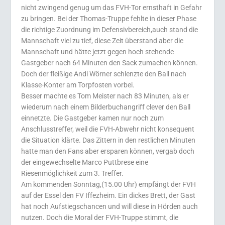
nicht zwingend genug um das FVH-Tor ernsthaft in Gefahr
zu bringen. Bei der Thomas-Truppe fehlte in dieser Phase
die richtige Zuordnung im Defensivbereich,auch stand die
Mannschaft viel zu tief, diese Zeit überstand aber die
Mannschaft und hätte jetzt gegen hoch stehende
Gastgeber nach 64 Minuten den Sack zumachen können.
Doch der fleißige Andi Wörner schlenzte den Ball nach
Klasse-Konter am Torpfosten vorbei.
Besser machte es Tom Meister nach 83 Minuten, als er
wiederum nach einem Bilderbuchangriff clever den Ball
einnetzte. Die Gastgeber kamen nur noch zum
Anschlusstreffer, weil die FVH-Abwehr nicht konsequent
die Situation klärte. Das Zittern in den restlichen Minuten
hatte man den Fans aber ersparen können, vergab doch
der eingewechselte Marco Puttbrese eine
Riesenmöglichkeit zum 3. Treffer.
Am kommenden Sonntag,(15.00 Uhr) empfängt der FVH
auf der Essel den FV Iffezheim. Ein dickes Brett, der Gast
hat noch Aufstiegschancen und will diese in Hörden auch
nutzen. Doch die Moral der FVH-Truppe stimmt, die