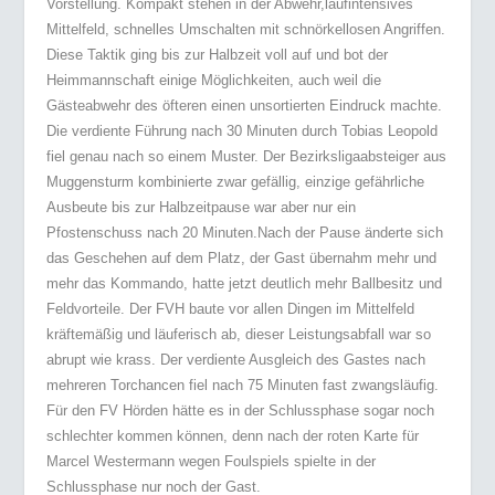
Vorstellung.
Kompakt stehen in der Abwehr,laufintensives
Mittelfeld, schnelles Umschalten mit schnörkellosen
Angriffen.
Diese Taktik ging bis zur Halbzeit voll auf und
bot der
Heimmannschaft einige Möglichkeiten, auch weil die
Gästeabwehr des öfteren einen unsortierten Eindruck machte.
Die verdiente Führung nach 30 Minuten durch Tobias Leopold
fiel genau nach so einem Muster.
Der Bezirksligaabsteiger aus
Muggensturm kombinierte zwar gefällig, einzige gefährliche
Ausbeute bis zur Halbzeitpause war aber nur ein
Pfostenschuss nach 20 Minuten.
Nach der Pause änderte sich
das Geschehen auf dem Platz, der Gast übernahm mehr und
mehr das
Kommando, hatte jetzt deutlich mehr Ballbesitz und
Feldvorteile.
Der FVH baute vor allen Dingen im Mittelfeld
kräftemäßig und läuferisch ab, dieser Leistungsabfall war so
abrupt wie krass.
Der verdiente Ausgleich des Gastes nach
mehreren Torchancen fiel nach 75 Minuten fast zwangsläufig.
Für den FV Hörden hätte es in der Schlussphase sogar noch
schlechter kommen können, denn nach
der roten Karte für
Marcel Westermann wegen Foulspiels spielte in der
Schlussphase nur noch der
Gast.