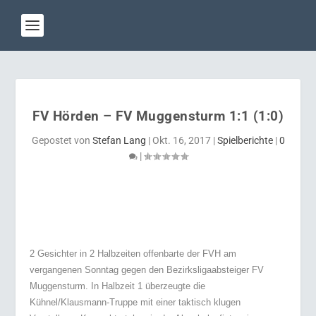
FV Hörden – FV Muggensturm 1:1 (1:0)
Gepostet von
Stefan Lang
|
Okt. 16, 2017
|
Spielberichte
|
0
|
2 Gesichter in 2 Halbzeiten offenbarte der FVH am
vergangenen Sonntag gegen
den Bezirksligaabsteiger FV
Muggensturm.
In Halbzeit 1 überzeugte die
Kühnel/Klausmann-Truppe mit einer taktisch klugen