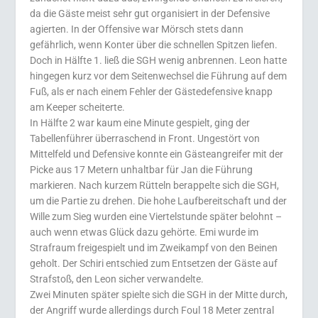
da die Gäste meist sehr gut organisiert in der Defensive
agierten. In der Offensive war Mörsch stets dann
gefährlich, wenn Konter über die schnellen Spitzen liefen.
Doch in Hälfte 1. ließ die SGH wenig anbrennen. Leon hatte
hingegen kurz vor dem Seitenwechsel die Führung auf dem
Fuß, als er nach einem Fehler der Gästedefensive knapp
am Keeper scheiterte.
In Hälfte 2 war kaum eine Minute gespielt, ging der
Tabellenführer überraschend in Front. Ungestört von
Mittelfeld und Defensive konnte ein Gästeangreifer mit der
Picke aus 17 Metern unhaltbar für Jan die Führung
markieren. Nach kurzem Rütteln berappelte sich die SGH,
um die Partie zu drehen. Die hohe Laufbereitschaft und der
Wille zum Sieg wurden eine Viertelstunde später belohnt –
auch wenn etwas Glück dazu gehörte. Emi wurde im
Strafraum freigespielt und im Zweikampf von den Beinen
geholt. Der Schiri entschied zum Entsetzen der Gäste auf
Strafstoß, den Leon sicher verwandelte.
Zwei Minuten später spielte sich die SGH in der Mitte durch,
der Angriff wurde allerdings durch Foul 18 Meter zentral