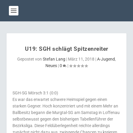
U19: SGH schlägt Spitzenreiter
Gepostet von
Stefan Lang
|
März 11, 2018
|
A-Jugend
,
Neues
|
0
|
SGH-SG Mörsch 3:1 (0:0)
Es war das erwartet schwere Heimspiel gegen einen
starken Gegner. Hoch konzentriert und mit einem Mehr an
Ballbesitz begann die Murgtal-SG am Samstag in Loffenau
selbstbewusst gegen den bisherigen Tabellenführer der
Bezirksliga. Diese Feldüberlegenheit reichte allerdings
zunächst nicht dazu aus, zwingende Chancen zu kreieren,