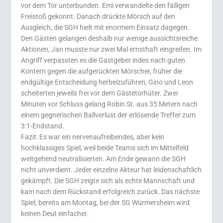
vor dem Tor unterbunden. Emi verwandelte den fälligen
Freistoß gekonnt. Danach drückte Mörsch auf den
Ausgleich, die SGH hielt mit enormem Einsatz dagegen.
Den Gästen gelangen deshalb nur wenige aussichtsreiche
Aktionen, Jan musste nur zwei Mal ernsthaft eingreifen. Im
Angriff verpassten es die Gastgeber indes nach guten
Kontern gegen die aufgerückten Mörscher, früher die
endgültige Entscheidung herbeizuführen, Gino und Leon
scheiterten jeweils frei vor dem Gästetorhüter. Zwei
Minuten vor Schluss gelang Robin St. aus 35 Metern nach
einem gegnerischen Ballverlust der erlösende Treffer zum
3:1-Endstand.
Fazit: Es war ein nervenaufreibendes, aber kein
hochklassiges Spiel, weil beide Teams sich im Mittelfeld
weitgehend neutralisierten. Am Ende gewann die SGH
nicht unverdient. Jeder einzelne Akteur hat leidenschaftlich
gekämpft. Die SGH zeigte sich als echte Mannschaft und
kam nach dem Rückstand erfolgreich zurück. Das nächste
Spiel, bereits am Montag, bei der SG Würmersheim wird
keinen Deut einfacher.